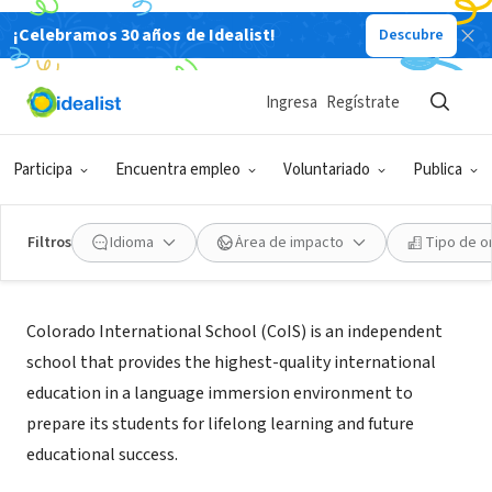
¡Celebramos 30 años de Idealist!
Descubre
ORGANIZACIÓN SIN FIN DE LUCRO
Colorado International School
Ingresa
Regístrate
Denver, CO
|
www.coloradointernationalschool.com/
Participa
Encuentra empleo
Voluntariado
Publica
Filtros
Idioma
Área de impacto
Tipo de o
Acerca de
Colorado International School (CoIS) is an independent
school that provides the highest-quality international
education in a language immersion environment to
prepare its students for lifelong learning and future
educational success.