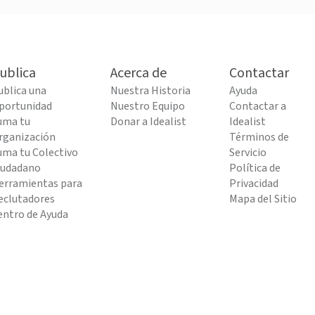
ublica
Acerca de
Contactar
ublica una
Nuestra Historia
Ayuda
portunidad
Nuestro Equipo
Contactar a
uma tu
Donar a Idealist
Idealist
rganización
Términos de
uma tu Colectivo
Servicio
iudadano
Política de
erramientas para
Privacidad
eclutadores
Mapa del Sitio
entro de Ayuda