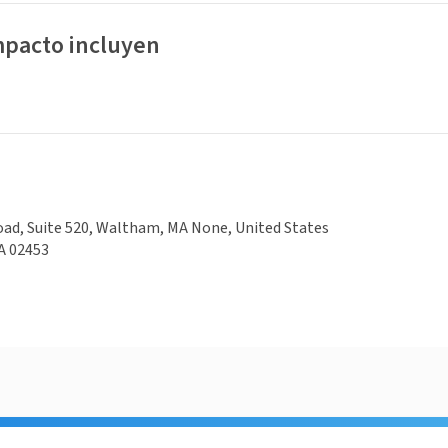
mpacto incluyen
ad, Suite 520, Waltham, MA None, United States
A 02453