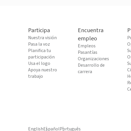
Participa
Encuentra
P
Nuestra visión
empleo
P
Pasa la voz
O
Empleos
Planifica tu
S
Pasantías
participación
O
Organizaciones
Usa el logo
S
Desarrollo de
Apoya nuestro
C
carrera
trabajo
H
R
C
English
Español
Português