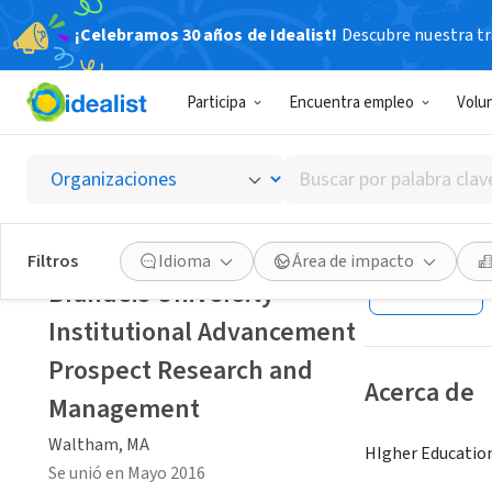
¡Celebramos 30 años de Idealist!
Descubre nuestra tra
ORGANIZACIÓ
Participa
Encuentra empleo
Volu
Brandei
Resear
Buscar
por
palabra
Waltham, MA
|
ww
clave
Filtros
Idioma
Área de impacto
o
Brandeis University
Guardar
interés
Institutional Advancement
Prospect Research and
Acerca de
Management
Waltham, MA
HIgher Educatio
Se unió en Mayo 2016