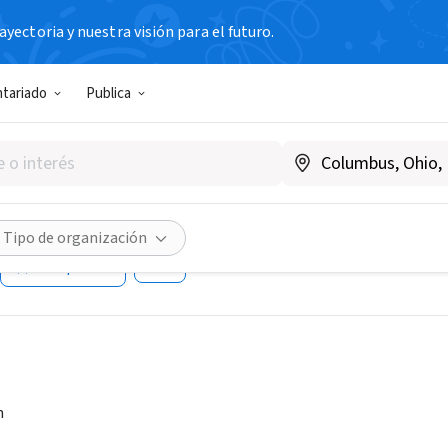
yectoria y nuestra visión para el futuro.
N SIN FIN DE LUCRO
ntariado
Publica
s University Institutional 
ch and Management
w.brandeis.edu/
Tipo de organización
Compartir
n