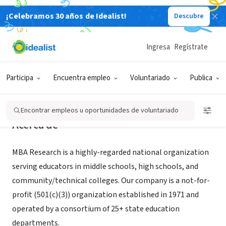
¡Celebramos 30 años de Idealist!
Descubre
ORGANIZACIÓN SIN FIN DE LUCRO
MBA Research & Curriculum Center
Ingresa
Regístrate
Columbus, OH
|
www.mbaresearch.org/
Participa
Encuentra empleo
Voluntariado
Publica
Encontrar empleos u oportunidades de voluntariado
Acerca de
MBA Research is a highly-regarded national organization
serving educators in middle schools, high schools, and
community/technical colleges. Our company is a not-for-
profit (501(c)(3)) organization established in 1971 and
operated by a consortium of 25+ state education
departments.