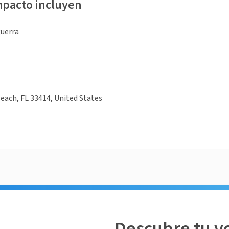
mpacto incluyen
guerra
ach, FL 33414, United States
Descubre tu v