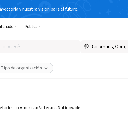
yectoria y nuestra visión para el futuro.
N SIN FIN DE LUCRO
ntariado
Publica
 4 Veterans
, FL
|
www.wheels4veterans.org
Compartir
Tipo de organización
ehicles to American Veterans Nationwide.