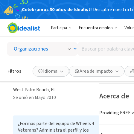
¡Celebramos 30 años de Idealist!
Descubre nuestra tra
ORGANIZACIÓ
Participa
Encuentra empleo
Volu
Wheels
Buscar
West Palm Beach
por
palabra
clave
Guardar
Filtros
Idioma
Área de impacto
o
Wheels 4 Veterans
interés
West Palm Beach, FL
Acerca de
Se unió en Mayo 2010
Providing FREE v
¿Formas parte del equipo de Wheels 4
Veterans? Administra el perfil y los