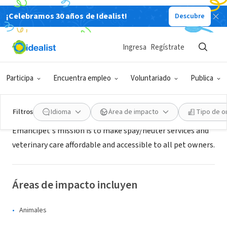
¡Celebramos 30 años de Idealist!
Descubre
ORGANIZACIÓN SIN FIN DE LUCRO
Emancipet Philadelphia
Ingresa
Regístrate
Philadelphia, PA
|
www.emancipet.org
Participa
Encuentra empleo
Voluntariado
Publica
Acerca de
Filtros
Idioma
Área de impacto
Tipo de o
Emancipet's mission is to make spay/neuter services and
veterinary care affordable and accessible to all pet owners.
Áreas de impacto incluyen
Animales