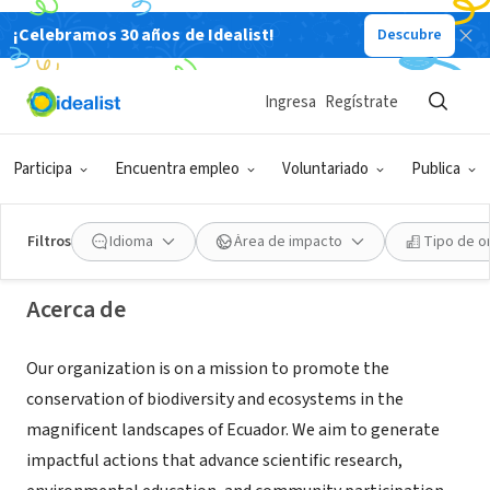
¡Celebramos 30 años de Idealist!
Descubre
ORGANIZACIÓN SIN FIN DE LUCRO
Ingresa
Regístrate
C-Natura Foundation
Participa
Encuentra empleo
Voluntariado
Publica
Puerto Cayo, Manabí, Ecuador
Filtros
Idioma
Área de impacto
Tipo de o
Acerca de
Our organization is on a mission to promote the
conservation of biodiversity and ecosystems in the
magnificent landscapes of Ecuador. We aim to generate
impactful actions that advance scientific research,