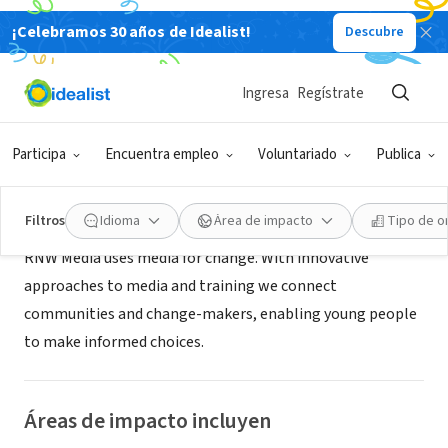
¡Celebramos 30 años de Idealist!
Descubre
ORGANIZACIÓN SIN FIN DE LUCRO
RNW Media
Ingresa
Regístrate
Hilversum, NH, Países Bajos
|
rnw.org
Participa
Encuentra empleo
Voluntariado
Publica
Acerca de
Filtros
Idioma
Área de impacto
Tipo de o
RNW Media uses media for change. With innovative
approaches to media and training we connect
communities and change-makers, enabling young people
to make informed choices.
Áreas de impacto incluyen