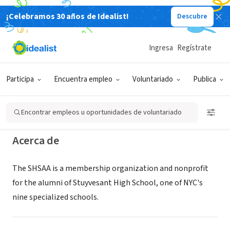
¡Celebramos 30 años de Idealist!
Descubre
ORGANIZACIÓN SIN FIN DE LUCRO
Stuyvesant High School Alumni
Ingresa
Regístrate
Association
Participa
Encuentra empleo
Voluntariado
Publica
New York, NY
|
stuyalumni.org
Encontrar empleos u oportunidades de voluntariado
Acerca de
The SHSAA is a membership organization and nonprofit
for the alumni of Stuyvesant High School, one of NYC's
nine specialized schools.