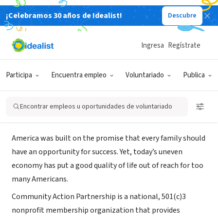
¡Celebramos 30 años de Idealist!
Descubre
ORGANIZACIÓN SIN FIN DE LUCRO
Community Action Partnership,
Ingresa
Regístrate
Natl. Office
Participa
Encuentra empleo
Voluntariado
Publica
Washington, DC
|
communityactionpartnership.com
Encontrar empleos u oportunidades de voluntariado
Acerca de
America was built on the promise that every family should
have an opportunity for success. Yet, today’s uneven
economy has put a good quality of life out of reach for too
many Americans.
Community Action Partnership is a national, 501(c)3
nonprofit membership organization that provides