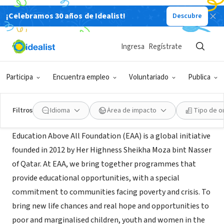
¡Celebramos 30 años de Idealist!
Descubre
ORGANIZACIÓN SIN FIN DE LUCRO
Education Above All
Ingresa
Regístrate
Ar Rayyan, Al Rayyan Municipality,
|
www.educationaboveall.org
Catar
Participa
Encuentra empleo
Voluntariado
Publica
Acerca de
Filtros
Idioma
Área de impacto
Tipo de o
Education Above All Foundation (EAA) is a global initiative
founded in 2012 by Her Highness Sheikha Moza bint Nasser
of Qatar. At EAA, we bring together programmes that
provide educational opportunities, with a special
commitment to communities facing poverty and crisis. To
bring new life chances and real hope and opportunities to
poor and marginalised children, youth and women in the