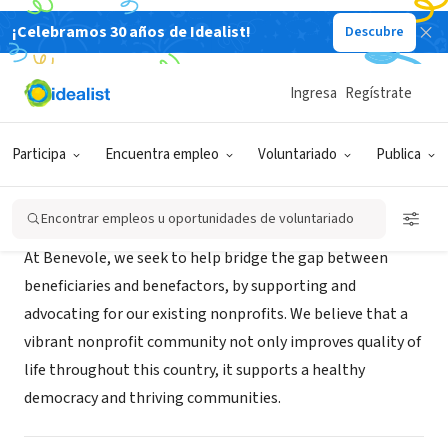
¡Celebramos 30 años de Idealist!
Descubre
ORGANIZACIÓN SIN FIN DE LUCRO
Benevole, Inc.
Ingresa
Regístrate
washington, DC
|
www.benevoleinc.org
Participa
Encuentra empleo
Voluntariado
Publica
Acerca de
Encontrar empleos u oportunidades de voluntariado
At Benevole, we seek to help bridge the gap between
beneficiaries and benefactors, by supporting and
advocating for our existing nonprofits. We believe that a
vibrant nonprofit community not only improves quality of
life throughout this country, it supports a healthy
democracy and thriving communities.