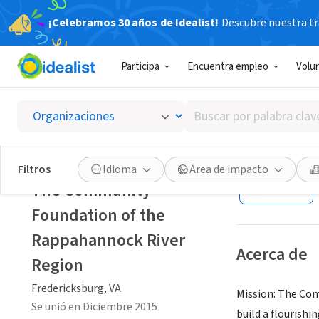
¡Celebramos 30 años de Idealist!
Descubre nuestra tra
ORGANIZACIÓ
Participa
Encuentra empleo
Volu
The Co
Region
Buscar
por
palabra
Fredericksburg, 
clave
Filtros
Idioma
Área de impacto
o
The Community
Guardar
interés
Foundation of the
Rappahannock River
Acerca de
Region
Fredericksburg, VA
Mission: The Com
Se unió en Diciembre 2015
build a flourish