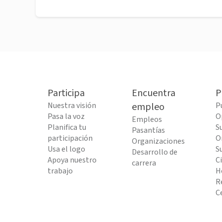
Participa
Encuentra
P
Nuestra visión
empleo
P
Pasa la voz
O
Empleos
Planifica tu
S
Pasantías
participación
O
Organizaciones
Usa el logo
S
Desarrollo de
Apoya nuestro
C
carrera
trabajo
H
R
C