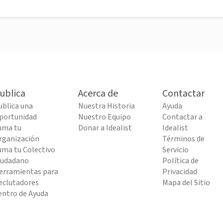
ublica
Acerca de
Contactar
ublica una
Nuestra Historia
Ayuda
portunidad
Nuestro Equipo
Contactar a
uma tu
Donar a Idealist
Idealist
rganización
Términos de
uma tu Colectivo
Servicio
iudadano
Política de
erramientas para
Privacidad
eclutadores
Mapa del Sitio
entro de Ayuda