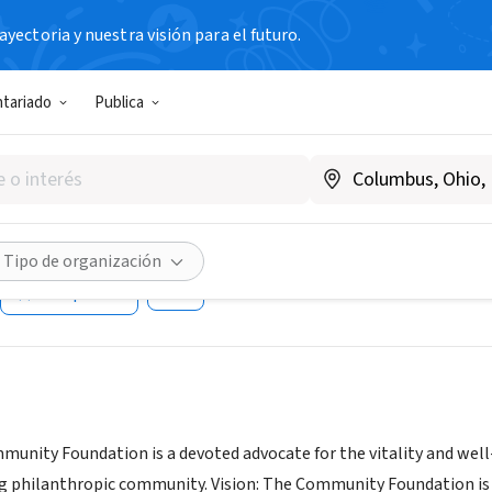
yectoria y nuestra visión para el futuro.
N SIN FIN DE LUCRO
ntariado
Publica
mmunity Foundation of the 
VA
|
www.cfrrr.org
Tipo de organización
Compartir
munity Foundation is a devoted advocate for the vitality and well
ing philanthropic community. Vision: The Community Foundation is