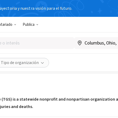
yectoria y nuestra visión para el futuro.
N SIN FIN DE LUCRO
ntariado
Publica
Gun Sense
xgunsense.org
Compartir
Tipo de organización
 (TGS) is a statewide nonprofit and nonpartisan organization
juries and deaths.