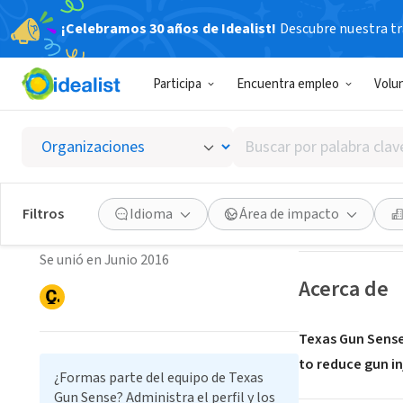
¡Celebramos 30 años de Idealist!
Descubre nuestra tra
ORGANIZACIÓ
Participa
Encuentra empleo
Volu
Texas 
Buscar
Austin, TX
|
www.t
por
palabra
Texas Gun Sense
clave
Guardar
Filtros
Idioma
Área de impacto
o
Austin, TX
interés
Se unió en Junio 2016
Acerca de
Texas Gun Sense
to reduce gun in
¿Formas parte del equipo de Texas
Gun Sense? Administra el perfil y los