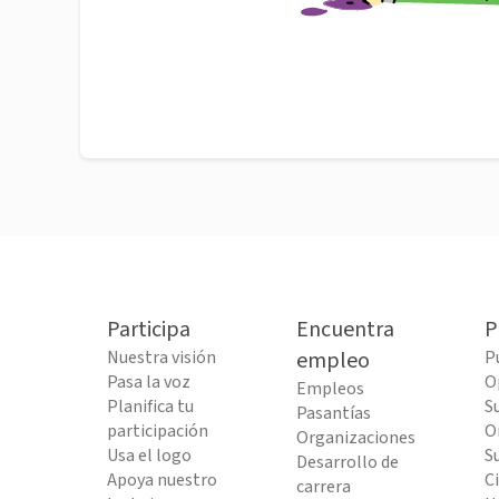
Participa
Encuentra
P
Nuestra visión
empleo
P
Pasa la voz
O
Empleos
Planifica tu
S
Pasantías
participación
O
Organizaciones
Usa el logo
S
Desarrollo de
Apoya nuestro
C
carrera