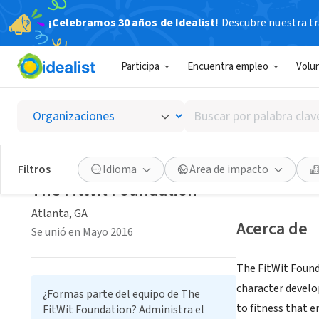
¡Celebramos 30 años de Idealist!
Descubre nuestra tra
ORGANIZACIÓ
Participa
Encuentra empleo
Volu
The Fit
Buscar
Atlanta, GA
|
thef
por
palabra
clave
Guardar
Filtros
Idioma
Área de impacto
o
The FitWit Foundation
interés
Atlanta, GA
Acerca de
Se unió en Mayo 2016
The FitWit Founda
character develo
¿Formas parte del equipo de The
to fitness that e
FitWit Foundation? Administra el