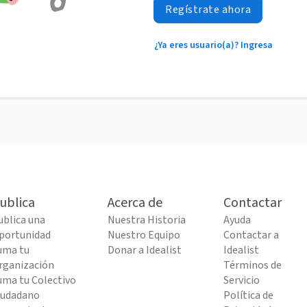
Regístrate ahora
¿Ya eres usuario(a)? Ingresa
ublica
Acerca de
Contactar
ublica una
Nuestra Historia
Ayuda
portunidad
Nuestro Equipo
Contactar a
uma tu
Donar a Idealist
Idealist
rganización
Términos de
uma tu Colectivo
Servicio
iudadano
Política de