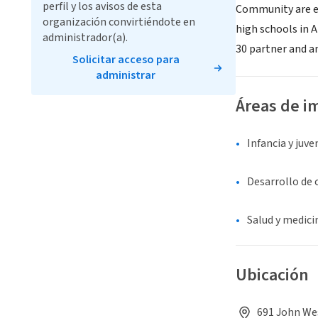
perfil y los avisos de esta
Community are exe
organización convirtiéndote en
high schools in A
administrador(a).
30 partner and a
Solicitar acceso para
administrar
Áreas de i
Infancia y juv
Desarrollo de
Salud y medici
Ubicación
691 John Wes