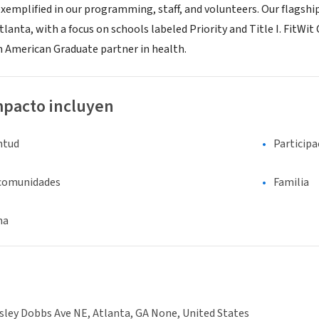
mplified in our programming, staff, and volunteers. Our flagship 
tlanta, with a focus on schools labeled Priority and Title I. FitW
n American Graduate partner in health.
mpacto incluyen
entud
Participa
 comunidades
Familia
na
ley Dobbs Ave NE, Atlanta, GA None, United States