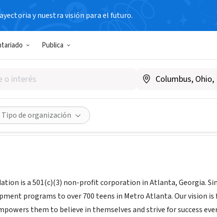
yectoria y nuestra visión para el futuro.
N SIN FIN DE LUCRO
ntariado
Publica
Wit Foundation
itwitfoundation.org
Compartir
Tipo de organización
tion is a 501(c)(3) non-profit corporation in Atlanta, Georgia. Si
pment programs to over 700 teens in Metro Atlanta. Our vision i
mpowers them to believe in themselves and strive for success every 