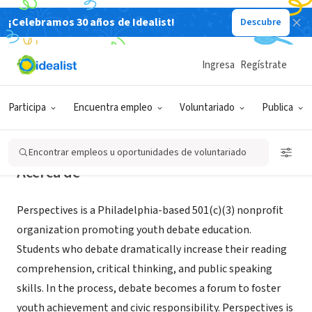
¡Celebramos 30 años de Idealist!
Descubre
ORGANIZACIÓN SIN FIN DE LUCRO
Perspectives Debate
Ingresa
Regístrate
Philadelphia, PA
|
www.philadebate.org
Participa
Encuentra empleo
Voluntariado
Publica
Encontrar empleos u oportunidades de voluntariado
Acerca de
Perspectives is a Philadelphia-based 501(c)(3) nonprofit
organization promoting youth debate education.
Students who debate dramatically increase their reading
comprehension, critical thinking, and public speaking
skills. In the process, debate becomes a forum to foster
youth achievement and civic responsibility. Perspectives is