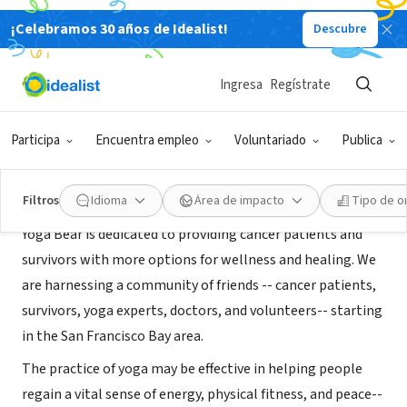
¡Celebramos 30 años de Idealist!
Descubre
ORGANIZACIÓN SIN FIN DE LUCRO
Yoga Bear-NYC
Ingresa
Regístrate
Manhattan, NY
|
www.yogabear.org
Participa
Encuentra empleo
Voluntariado
Publica
Acerca de
Filtros
Idioma
Área de impacto
Tipo de o
Yoga Bear is dedicated to providing cancer patients and
survivors with more options for wellness and healing. We
are harnessing a community of friends -- cancer patients,
survivors, yoga experts, doctors, and volunteers-- starting
in the San Francisco Bay area.
The practice of yoga may be effective in helping people
regain a vital sense of energy, physical fitness, and peace--