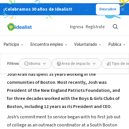
¡Celebramos 30 años de Idealist!
Descubre
ORGANIZACIÓN SIN FIN DE LUCRO
Josh Kraft for Mayor of Boston
Ingresa
Regístrate
Boston, MA
|
www.joshforboston.com
Participa
Encuentra empleo
Voluntariado
Publica
Acerca de
Filtros
Idioma
Área de impacto
Tipo de o
Josh Kraft has spent 35 years working in the
communities of Boston. Most recently, Josh was
President of the New England Patriots Foundation, and
for three decades worked with the Boys & Girls Clubs of
Boston, including 12 years as its President and CEO.
Josh’s commitment to service began with his first job out
of college as an outreach coordinator at a South Boston