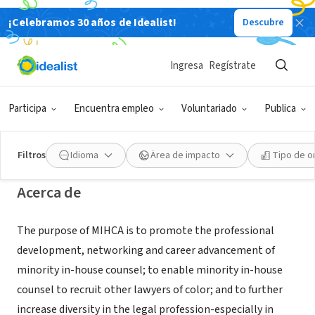
¡Celebramos 30 años de Idealist!
Descubre
ORGANIZACIÓN SIN FIN DE LUCRO
Minority In-House Counsel
Ingresa
Regístrate
Association
Participa
Encuentra empleo
Voluntariado
Publica
Chicago, IL
|
www.mymihca.org
Filtros
Idioma
Área de impacto
Tipo de o
Acerca de
The purpose of MIHCA is to promote the professional
development, networking and career advancement of
minority in-house counsel; to enable minority in-house
counsel to recruit other lawyers of color; and to further
increase diversity in the legal profession-especially in