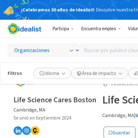
¡Celebramos 30 años de Idealist!
Descubre nuestra tra
Participa
Encuentra empleo
Volu
Buscar
por
palabra
clave
Filtros
Idioma
Área de impacto
o
interés
ORGANIZACIÓ
Life Sc
Life Science Cares Boston
Cambridge, MA
Cambridge, MA
|
l
Se unió en Septiembre 2024
Guardar