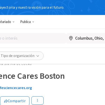
yectoria y nuestra visión para el futuro.
ntariado
Publica
Tipo de organización
N SIN FIN DE LUCRO
ience Cares Boston
ifesciencecares.org
Compartir