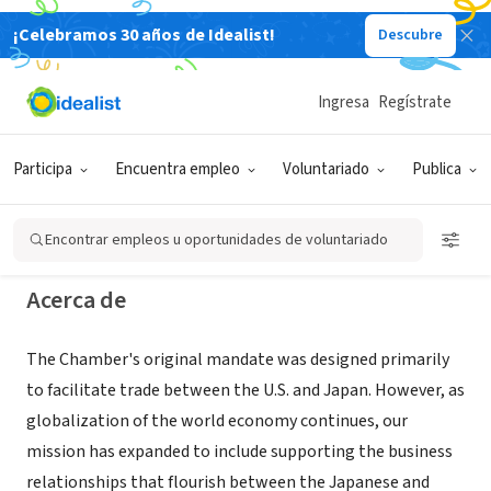
¡Celebramos 30 años de Idealist!
Descubre
ORGANIZACIÓN SIN FIN DE LUCRO
Japanese Chamber of Commerce
Ingresa
Regístrate
and Industry of New York, Inc.
Participa
Encuentra empleo
Voluntariado
Publica
New York, NY
|
jcciny.org
Encontrar empleos u oportunidades de voluntariado
Acerca de
The Chamber's original mandate was designed primarily
to facilitate trade between the U.S. and Japan. However, as
globalization of the world economy continues, our
mission has expanded to include supporting the business
relationships that flourish between the Japanese and