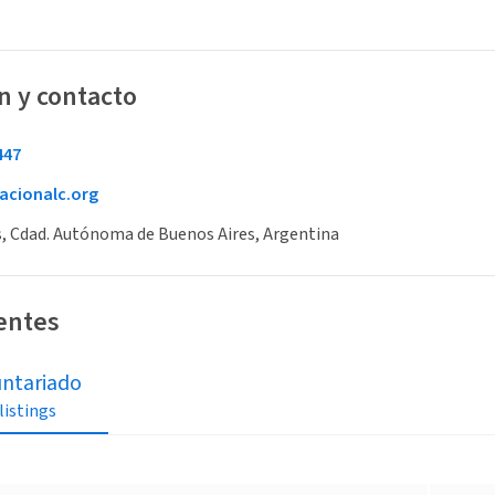
n y contacto
447
cionalc.org
, Cdad. Autónoma de Buenos Aires, Argentina
ientes
untariado
 listings