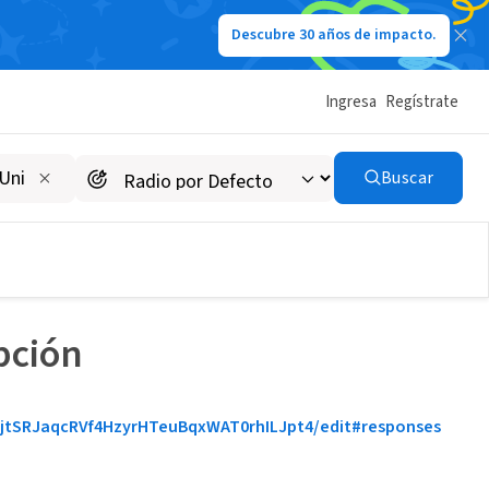
Descubre 30 años de impacto.
Ingresa
Regístrate
Buscar
pción
jtSRJaqcRVf4HzyrHTeuBqxWAT0rhILJpt4/edit#responses