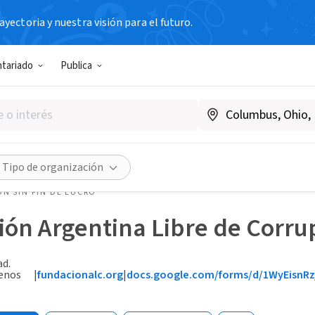
yectoria y nuestra visión para el futuro.
ntariado
Publica
Tipo de organización
N SIN FIN DE LUCRO
ón Argentina Libre de Corru
ad.
enos
|
fundacionalc.org
|
docs.google.com/forms/d/1WyEisnRz