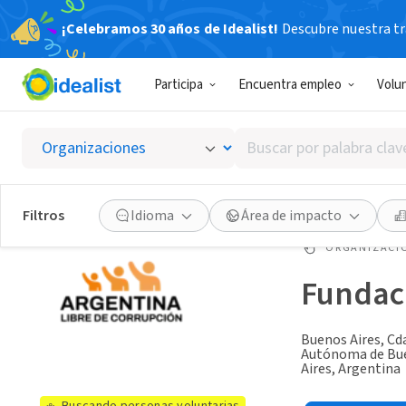
¡Celebramos 30 años de Idealist!
Descubre nuestra tra
Participa
Encuentra empleo
Volu
Buscar
por
palabra
clave
Filtros
Idioma
Área de impacto
o
interés
ORGANIZACIÓ
Fundaci
Buenos Aires, Cd
Autónoma de Bu
Aires, Argentina