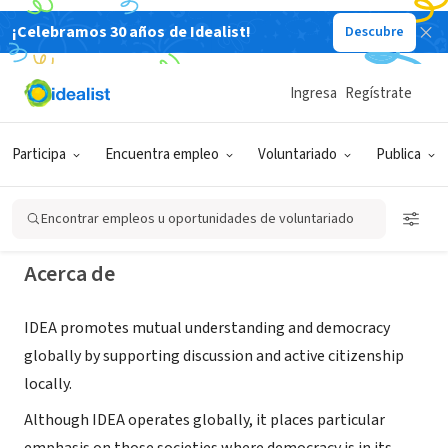
¡Celebramos 30 años de Idealist!
Descubre
ORGANIZACIÓN SIN FIN DE LUCRO
International Debate Education
Ingresa
Regístrate
Association
Participa
Encuentra empleo
Voluntariado
Publica
New York, NY
|
www.idebate.org
Encontrar empleos u oportunidades de voluntariado
Acerca de
IDEA promotes mutual understanding and democracy
globally by supporting discussion and active citizenship
locally.
Although IDEA operates globally, it places particular