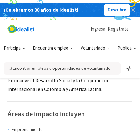
¡Celebramos 30 años de Idealist!
Descubre
ORGANIZACIÓN SIN FIN DE LUCRO
FUNDACION NORTE SUR
Ingresa
Regístrate
Cali, VAC, Colombia
|
www.fundacionnortesur.org
Participa
Encuentra empleo
Voluntariado
Publica
Acerca de
Encontrar empleos u oportunidades de voluntariado
Promueve el Desarrollo Social y la Cooperacion
Internacional en Colombia y America Latina.
Áreas de impacto incluyen
Emprendimiento