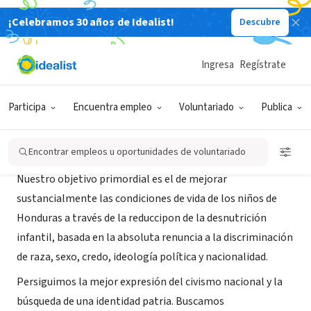
¡Celebramos 30 años de Idealist!
Descubre
ORGANIZACIÓN SIN FIN DE LUCRO
SOLIDARIDAD
Ingresa
Regístrate
Tegucigalpa M.D.C, XA, Honduras
|
www.websolidaridad.org
Participa
Encuentra empleo
Voluntariado
Publica
Acerca de
Encontrar empleos u oportunidades de voluntariado
Nuestro objetivo primordial es el de mejorar
sustancialmente las condiciones de vida de los niños de
Honduras a través de la reduccipon de la desnutrición
infantil, basada en la absoluta renuncia a la discriminación
de raza, sexo, credo, ideología política y nacionalidad.
Persiguimos la mejor expresión del civismo nacional y la
búsqueda de una identidad patria. Buscamos