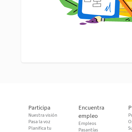
Participa
Encuentra
P
Nuestra visión
empleo
P
Pasa la voz
O
Empleos
Planifica tu
S
Pasantías