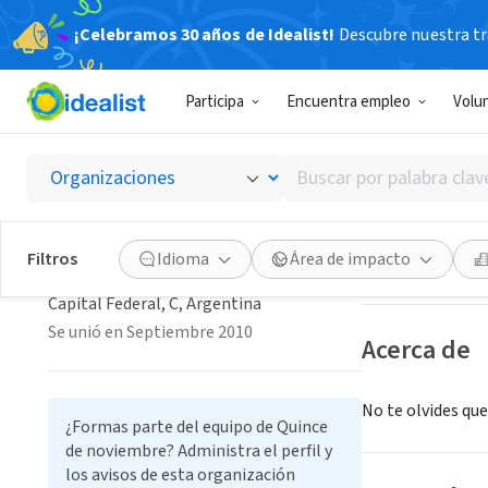
¡Celebramos 30 años de Idealist!
Descubre nuestra tra
ORGANIZACIÓ
Participa
Encuentra empleo
Volu
Quince
Buscar
Capital Federal, 
por
palabra
clave
Guardar
Filtros
Idioma
Área de impacto
Quince de noviembre
o
interés
Capital Federal, C, Argentina
Se unió en Septiembre 2010
Acerca de
No te olvides que
¿Formas parte del equipo de Quince
de noviembre? Administra el perfil y
los avisos de esta organización