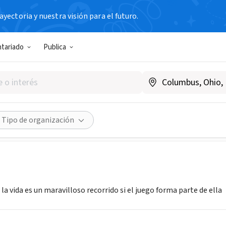
yectoria y nuestra visión para el futuro.
N SIN FIN DE LUCRO
ntariado
Publica
 de noviembre
C, Argentina
|
15denoviembre10.blogspot.com
Compartir
Tipo de organización
 la vida es un maravilloso recorrido si el juego forma parte de ella