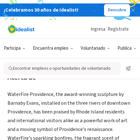
¡Celebramos 30 años de Idealist!
Descubre
ORGANIZACIÓN SIN FIN DE LUCRO
WaterFire Providence
Ingresa
Regístrate
Providence, RI
|
www.waterfire.org
Participa
Encuentra empleo
Voluntariado
Publica
Encontrar empleos u oportunidades de voluntariado
Acerca de
WaterFire Providence, the award-winning sculpture by
Barnaby Evans, installed on the three rivers of downtown
Providence, has been praised by Rhode Island residents
and international visitors alike as a powerful work of art
and a moving symbol of Providence's renaissance.
WaterFire's sparkling bonfires, the fragrant scent of