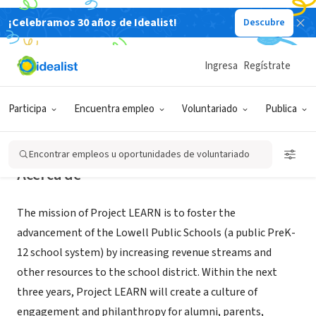
¡Celebramos 30 años de Idealist!
Descubre
ORGANIZACIÓN SIN FIN DE LUCRO
Project LEARN, Inc.
Ingresa
Regístrate
Lowell, MA
|
www.projectlearninc.org
Participa
Encuentra empleo
Voluntariado
Publica
Encontrar empleos u oportunidades de voluntariado
Acerca de
The mission of Project LEARN is to foster the
advancement of the Lowell Public Schools (a public PreK-
12 school system) by increasing revenue streams and
other resources to the school district. Within the next
three years, Project LEARN will create a culture of
engagement and philanthropy for alumni, parents,