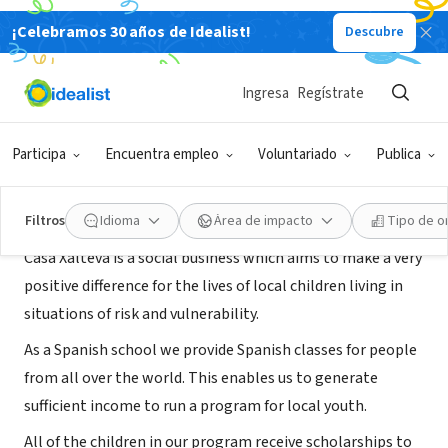
¡Celebramos 30 años de Idealist!
Descubre
ORGANIZACIÓN SIN FIN DE LUCRO
Casa Xalteva
Ingresa
Regístrate
Granada, GR, Nicaragua
|
www.casaxalteva.org
Participa
Encuentra empleo
Voluntariado
Publica
Acerca de
Filtros
Idioma
Área de impacto
Tipo de o
Casa Xalteva is a social business which aims to make a very
positive difference for the lives of local children living in
situations of risk and vulnerability.
As a Spanish school we provide Spanish classes for people
from all over the world. This enables us to generate
sufficient income to run a program for local youth.
All of the children in our program receive scholarships to