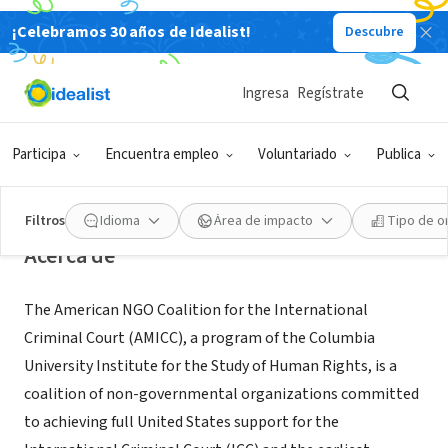
¡Celebramos 30 años de Idealist!
Descubre
ORGANIZACIÓN SIN FIN DE LUCRO
American NGO Coalition for the
Ingresa
Regístrate
International Criminal Court
(AMICC)
Participa
Encuentra empleo
Voluntariado
Publica
New York, NY
|
www.amicc.org
Filtros
Idioma
Área de impacto
Tipo de o
Acerca de
The American NGO Coalition for the International
Criminal Court (AMICC), a program of the Columbia
University Institute for the Study of Human Rights, is a
coalition of non-governmental organizations committed
to achieving full United States support for the