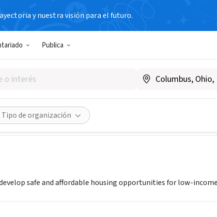
yectoria y nuestra visión para el futuro.
N SIN FIN DE LUCRO
ntariado
Publica
 Solutions, Inc.
Compartir
Tipo de organización
evelop safe and affordable housing opportunities for low-income p