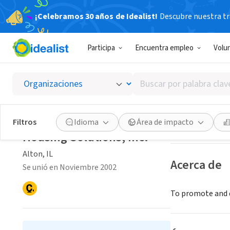
¡Celebramos 30 años de Idealist!
Descubre nuestra tra
ORGANIZACIÓ
Participa
Encuentra empleo
Volu
Housing
Buscar
Alton, IL
por
palabra
clave
Guardar
Filtros
Idioma
Área de impacto
o
Housing Solutions, Inc.
interés
Alton, IL
Acerca de
Se unió en Noviembre 2002
To promote and d