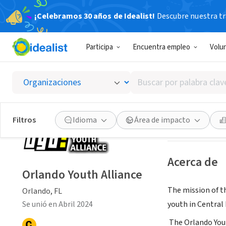
¡Celebramos 30 años de Idealist!
Descubre nuestra tra
ORGANIZACIÓ
Participa
Encuentra empleo
Volu
Orlando
Buscar
Orlando, FL
|
orla
por
palabra
clave
Guardar
Filtros
Idioma
Área de impacto
o
interés
Acerca de
Orlando Youth Alliance
The mission of th
Orlando, FL
Se unió en Abril 2024
youth in Central 
The Orlando Yout