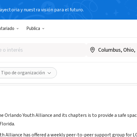
yectoria y nuestra visión para el futuro.
N SIN FIN DE LUCRO
ntariado
Publica
 Youth Alliance
ndoyouthalliance.org/
Compartir
Tipo de organización
e Orlando Youth Alliance and its chapters is to provide a safe spac
Florida.
h Alliance has offered a weekly peer-to-peer support group for LG