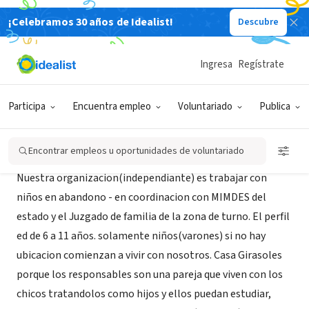
¡Celebramos 30 años de Idealist!
Descubre
ORGANIZACIÓN SIN FIN DE LUCRO
CASA GIRASOLES KAWAI
Ingresa
Regístrate
Cañete, LIM, Perú
Participa
Encuentra empleo
Voluntariado
Publica
Acerca de
Encontrar empleos u oportunidades de voluntariado
Nuestra organizacion(independiante) es trabajar con
niños en abandono - en coordinacion con MIMDES del
estado y el Juzgado de familia de la zona de turno. El perfil
ed de 6 a 11 años. solamente niños(varones) si no hay
ubicacion comienzan a vivir con nosotros. Casa Girasoles
porque los responsables son una pareja que viven con los
chicos tratandolos como hijos y ellos puedan estudiar,