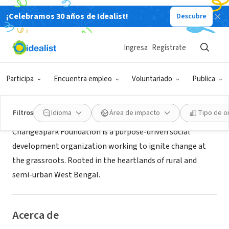
¡Celebramos 30 años de Idealist!
Descubre
ORGANIZACIÓN SIN FIN DE LUCRO
Changespark Foundation
Ingresa
Regístrate
Bhadreswar, WB, India
|
changespark.in/
Participa
Encuentra empleo
Voluntariado
Publica
Misión
Filtros
Idioma
Área de impacto
Tipo de o
ChangeSpark Foundation is a purpose-driven social
development organization working to ignite change at
the grassroots. Rooted in the heartlands of rural and
semi-urban West Bengal.
Acerca de