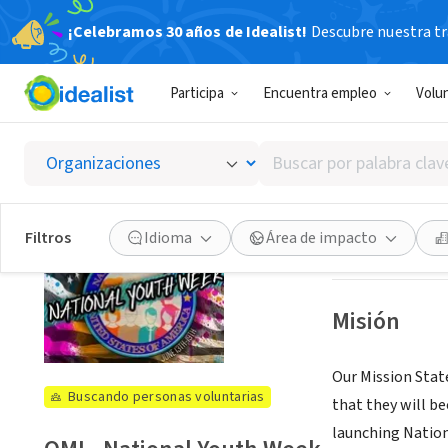
¡Celebramos 30 años de Idealist!
Descubre nuestra tra
ORGANIZACIÓ
Participa
Encuentra empleo
Volu
OMI - N
Buscar
Dallas, TX
|
www.
por
palabra
clave
Ver oportuni
Filtros
Idioma
Área de impacto
o
interés
Misión
Our Mission State
Buscando personas voluntarias
that they will be
launching Nationa