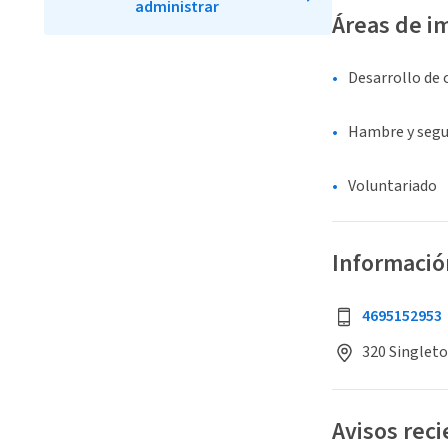
administrar
Áreas de i
Desarrollo de
Hambre y segu
Voluntariado
Informació
4695152953
320 Singleto
Avisos rec