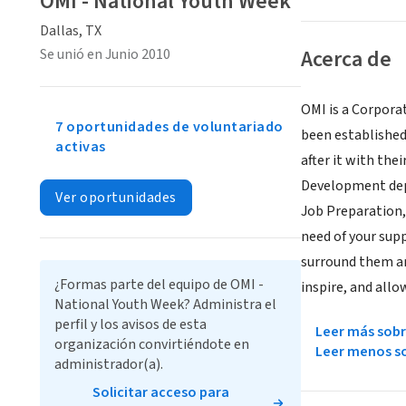
OMI - National Youth Week
Dallas, TX
Acerca de
Se unió en Junio 2010
OMI is a Corpora
7 oportunidades de voluntariado
been established
activas
after it with the
Development dep
Ver oportunidades
Job Preparation,
need of your sup
surround them an
¿Formas parte del equipo de OMI -
inspire, and all
National Youth Week? Administra el
perfil y los avisos de esta
Leer más sobr
organización convirtiéndote en
Leer menos so
administrador(a).
Solicitar acceso para