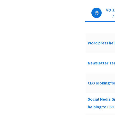
Vol
7
Word press hel
Newsletter Te
CEO looking fo
Social Media G
helping to LIVE