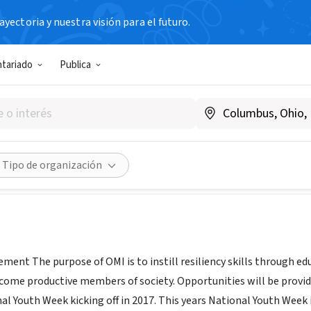
yectoria y nuestra visión para el futuro.
N SIN FIN DE LUCRO
ntariado
Publica
ational Youth Week
nywusa.com
dades
Guardar
Compartir
Tipo de organización
ment The purpose of OMI is to instill resiliency skills through edu
come productive members of society. Opportunities will be provide
l Youth Week kicking off in 2017. This years National Youth Week i