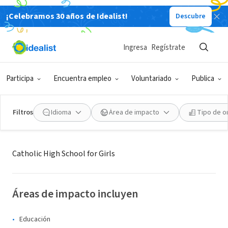
¡Celebramos 30 años de Idealist!
Descubre
ORGANIZACIÓN SIN FIN DE LUCRO
The Mary Louis Academy
Ingresa
Regístrate
NY
|
www.tmla.org
Participa
Encuentra empleo
Voluntariado
Publica
Filtros
Idioma
Área de impacto
Tipo de o
Acerca de
Catholic High School for Girls
Áreas de impacto incluyen
Educación