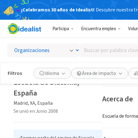
¡Celebramos 30 años de Idealist!
Descubre nuestra tra
ORGANIZACIÓ
Participa
Encuentra empleo
Volu
Escuela
Buscar
Madrid, XA, Espa
por
palabra
clave
Guardar
Filtros
Idioma
Área de impacto
o
Escuela de Diaconia,
interés
España
Acerca de
Madrid, XA, España
Se unió en Junio 2008
Escuela de formac