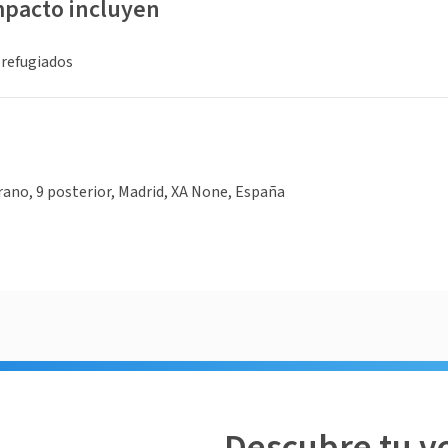
mpacto incluyen
 refugiados
rano, 9 posterior, Madrid, XA None, España
Descubre tu v