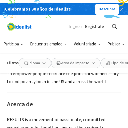
¡Celebramos 30 años de Idealist!
Descubre
ORGANIZACIÓN SIN FIN DE LUCRO
RESULTS Arizona
Ingresa
Regístrate
Washington D.C., DC
|
www.results.org
Participa
Encuentra empleo
Voluntariado
Publica
Misión
Filtros
Idioma
Área de impacto
Tipo de o
To empower people to create the political will necessary
to end poverty both in the US and across the world.
Acerca de
RESULTS is a movement of passionate, committed
everyday people. Together they use their voices to