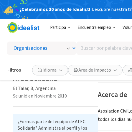
¡Celebramos 30 años de Idealist!
Descubre nuestra tra
ORGANIZACIÓ
Participa
Encuentra empleo
Volu
ATEC So
Buscar
El Talar, B, Arge
por
palabra
clave
Guardar
Filtros
Idioma
Área de impacto
o
ATEC Solidaria
interés
El Talar, B, Argentina
Acerca de
Se unió en Noviembre 2010
Asosiacion Civil
todos los dias n
¿Formas parte del equipo de ATEC
Solidaria? Administra el perfil y los