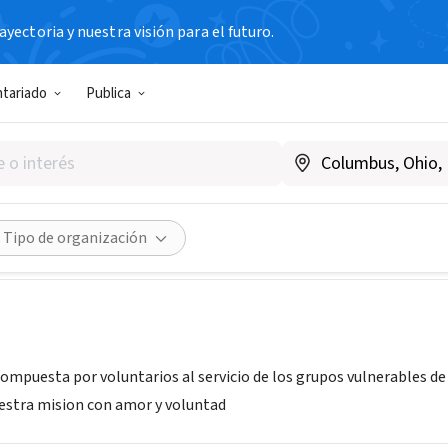
yectoria y nuestra visión para el futuro.
N SIN FIN DE LUCRO
ntariado
Publica
lidaria
ntina
|
atecsolidaria.org.ar
Compartir
Tipo de organización
,compuesta por voluntarios al servicio de los grupos vulnerables d
uestra mision con amor y voluntad