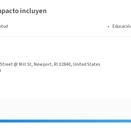
mpacto incluyen
entud
Educació
treet @ Mill St, Newport, RI 02840, United States
9