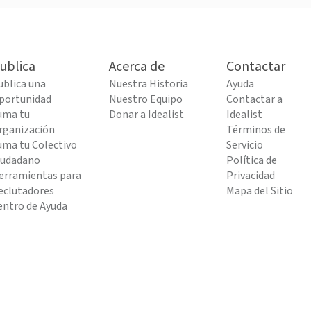
ublica
Acerca de
Contactar
ublica una
Nuestra Historia
Ayuda
portunidad
Nuestro Equipo
Contactar a
uma tu
Donar a Idealist
Idealist
rganización
Términos de
uma tu Colectivo
Servicio
iudadano
Política de
erramientas para
Privacidad
eclutadores
Mapa del Sitio
entro de Ayuda