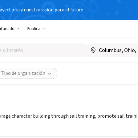
yectoria y nuestra visión para el futuro.
N SIN FIN DE LUCRO
ntariado
Publica
n Sail Training Association (
ltraining.org
Compartir
Tipo de organización
urage character building through sail training, promote sail trai