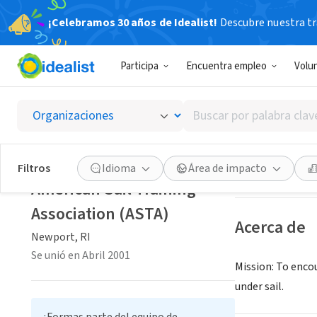
¡Celebramos 30 años de Idealist!
Descubre nuestra tra
ORGANIZACIÓ
Participa
Encuentra empleo
Volu
America
Buscar
Newport, RI
|
sai
por
palabra
clave
Guardar
Filtros
Idioma
Área de impacto
o
American Sail Training
interés
Association (ASTA)
Acerca de
Newport, RI
Se unió en Abril 2001
Mission: To enco
under sail.