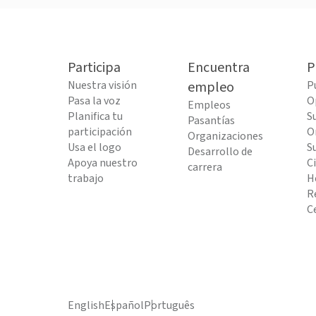
Participa
Encuentra
P
Nuestra visión
empleo
P
Pasa la voz
O
Empleos
Planifica tu
S
Pasantías
participación
O
Organizaciones
Usa el logo
S
Desarrollo de
Apoya nuestro
C
carrera
trabajo
H
R
C
English
Español
Português