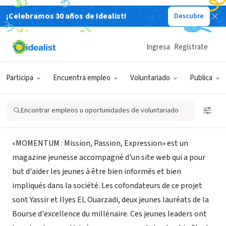
¡Celebramos 30 años de Idealist!
Descubre
ORGANIZACIÓN SIN FIN DE LUCRO
MOMENTUM : Mission, Passion,
Ingresa
Regístrate
Expression (magazine jeunesse)
Participa
Encuentra empleo
Voluntariado
Publica
Montréal, QC, Canadá
Encontrar empleos u oportunidades de voluntariado
Acerca de
«MOMENTUM : Mission, Passion, Expression» est un
magazine jeunesse accompagné d'un site web qui a pour
but d'aider les jeunes à être bien informés et bien
impliqués dans la société. Les cofondateurs de ce projet
sont Yassir et Ilyes EL Ouarzadi, deux jeunes lauréats de la
Bourse d'excellence du millénaire. Ces jeunes leaders ont