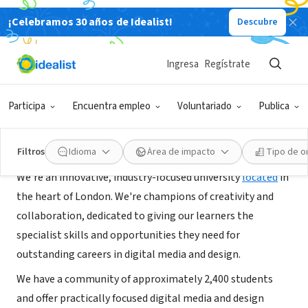
¡Celebramos 30 años de Idealist!
Descubre
ORGANIZACIÓN SIN FIN DE LUCRO
Masters in Design
Ingresa
Regístrate
London, England, Reino Unido
|
www.ravensbourne.ac.uk/
Participa
Encuentra empleo
Voluntariado
Publica
Acerca de
Filtros
Idioma
Área de impacto
Tipo de o
We're an innovative, industry-focused university
located
in
the heart of London. We're champions of creativity and
collaboration, dedicated to giving our learners the
specialist skills and opportunities they need for
outstanding careers in digital media and design.
We have a community of approximately 2,400 students
and offer practically focused digital media and design