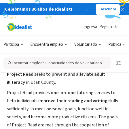
¡Celebramos 30 años de Idealist!
Descubre
ORGANIZACIÓN SIN FIN DE LUCRO
Project Read - Utah County
Ingresa
Regístrate
Provo, UT
|
www.project-read.com
Participa
Encuentra empleo
Voluntariado
Publica
Acerca de
Encontrar empleos u oportunidades de voluntariado
Project Read
seeks to prevent and alleviate
adult
illiteracy
in Utah County.
Project Read provides
one-on-one
tutoring services to
help individuals
improve their reading and writing skills
sufficiently to meet personal goals, function well in
society, and become more productive citizens. The goals
of Project Read are met through the cooperation of