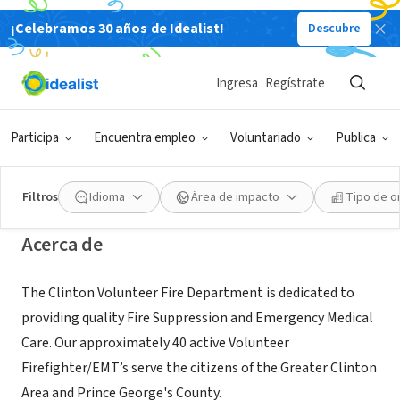
¡Celebramos 30 años de Idealist!
Descubre
ORGANIZACIÓN SIN FIN DE LUCRO
Clinton Volunteer Fire Department,
Ingresa
Regístrate
Inc.
Participa
Encuentra empleo
Voluntariado
Publica
Clinton, MD
|
www.clintonvfd.org
Filtros
Idioma
Área de impacto
Tipo de o
Acerca de
The Clinton Volunteer Fire Department is dedicated to
providing quality Fire Suppression and Emergency Medical
Care. Our approximately 40 active Volunteer
Firefighter/EMT’s serve the citizens of the Greater Clinton
Area and Prince George's County.