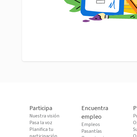
Participa
Encuentra
P
Nuestra visión
empleo
P
Pasa la voz
O
Empleos
Planifica tu
S
Pasantías
participación
O