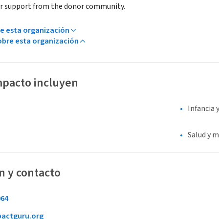
her support from the donor community.
e esta organización
bre esta organización
mpacto incluyen
Infancia 
Salud y m
n y contacto
064
actguru.org