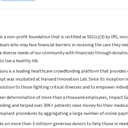
is a non-profit foundation that is certified as 501(c)(3) by IRS, i
duals who may face financial barriers in receiving the care they n
he diverse needs of our community with financials through donat
o live a healthy life.
 Guru is a leading healthcare crowdfunding platform that provides
pt was incubated at Harvard Innovation Lab. Since its inception i
lution to those fighting critical illnesses and to empower indivi
eer determination of more than a thousand employees, Impact Gur
ding and helped over 30K+ patients raise money for their medical 
ansplant procedures by aggregating a large number of online pay
s on more than 3 million+ generous donors to help those in need.