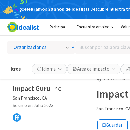
¡Celebramos 30 años de Idealist!
Descubre nuestra tra
Participa
Encuentra empleo
Volu
Buscar
por
palabra
clave
Filtros
Idioma
Área de impacto
o
interés
ORGANIZACIÓ
Impact Guru Inc
Impact 
San Francisco, CA
Se unió en Julio 2023
San Francisco, C
Guardar