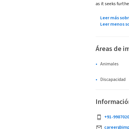
as it seeks furt
Leer más sobr
Leer menos so
Áreas de i
Animales
Discapacidad
Informació
+91-998702
career@imp