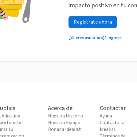
impacto positivo en tu co
Regístrate ahora
¿Ya eres usuario(a)? Ingresa
ublica
Acerca de
Contactar
ublica una
Nuestra Historia
Ayuda
portunidad
Nuestro Equipo
Contactar a
uma tu
Donar a Idealist
Idealist
rganización
Términos de