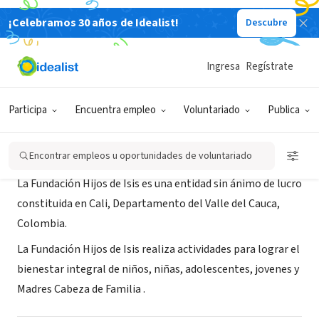
¡Celebramos 30 años de Idealist!
Descubre
ORGANIZACIÓN SIN FIN DE LUCRO
FUNDACION HIJOS DE ISIS
Ingresa
Regístrate
Cali, VAC, Colombia
|
fundacionhijosdeisis.jimdo.com/
Participa
Encuentra empleo
Voluntariado
Publica
Acerca de
Encontrar empleos u oportunidades de voluntariado
La Fundación Hijos de Isis es una entidad sin ánimo de lucro
constituida en Cali, Departamento del Valle del Cauca,
Colombia.
La Fundación Hijos de Isis realiza actividades para lograr el
bienestar integral de niños, niñas, adolescentes, jovenes y
Madres Cabeza de Familia .