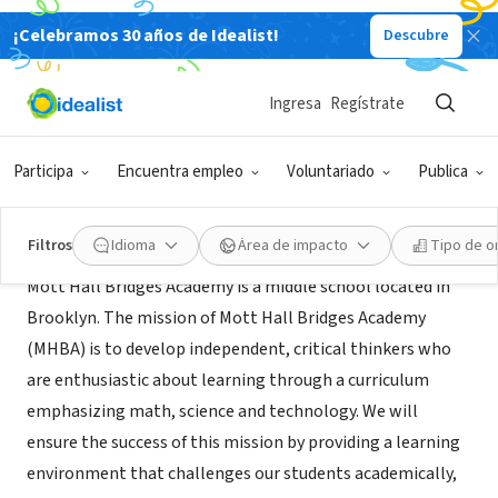
¡Celebramos 30 años de Idealist!
Descubre
ORGANIZACIÓN SIN FIN DE LUCRO
Mott Hall Bridges Academy
Ingresa
Regístrate
Brooklyn, NY
|
www.motthallbridges.com
Participa
Encuentra empleo
Voluntariado
Publica
Acerca de
Filtros
Idioma
Área de impacto
Tipo de o
Mott Hall Bridges Academy is a middle school located in
Brooklyn. The mission of Mott Hall Bridges Academy
(MHBA) is to develop independent, critical thinkers who
are enthusiastic about learning through a curriculum
emphasizing math, science and technology. We will
ensure the success of this mission by providing a learning
environment that challenges our students academically,