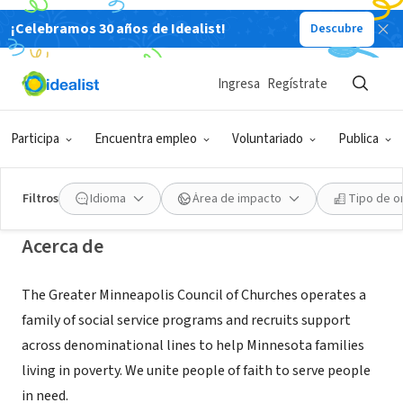
¡Celebramos 30 años de Idealist!
Descubre
ORGANIZACIÓN SIN FIN DE LUCRO
Greater Minneapolis Council of
Ingresa
Regístrate
Churches
Participa
Encuentra empleo
Voluntariado
Publica
Minneapolis, MN
|
www.gmcc.org
Filtros
Idioma
Área de impacto
Tipo de o
Acerca de
The Greater Minneapolis Council of Churches operates a
family of social service programs and recruits support
across denominational lines to help Minnesota families
living in poverty. We unite people of faith to serve people
in need.