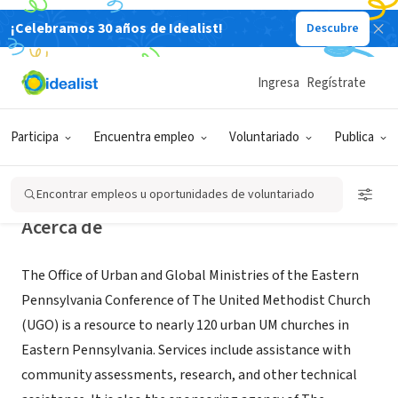
¡Celebramos 30 años de Idealist!
Descubre
ORGANIZACIÓN SIN FIN DE LUCRO
The Office of Urban and Global
Ingresa
Regístrate
Ministries of The Eastern
Pennsylvania Conference
Participa
Encuentra empleo
Voluntariado
Publica
Philadelphia, PA
|
www.epaumc.org
Encontrar empleos u oportunidades de voluntariado
Acerca de
The Office of Urban and Global Ministries of the Eastern
Pennsylvania Conference of The United Methodist Church
(UGO) is a resource to nearly 120 urban UM churches in
Eastern Pennsylvania. Services include assistance with
community assessments, research, and other technical