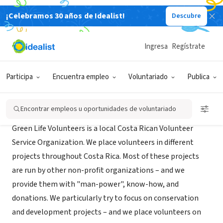
¡Celebramos 30 años de Idealist!
Descubre
ORGANIZACIÓN SIN FIN DE LUCRO
Green Life Volunteers
Ingresa
Regístrate
Puerto Jiménez, P, Costa Rica
|
www.glvolunteers.com
Participa
Encuentra empleo
Voluntariado
Publica
Acerca de
Encontrar empleos u oportunidades de voluntariado
Green Life Volunteers is a local Costa Rican Volunteer
Service Organization. We place volunteers in different
projects throughout Costa Rica. Most of these projects
are run by other non-profit organizations – and we
provide them with "man-power", know-how, and
donations. We particularly try to focus on conservation
and development projects – and we place volunteers on