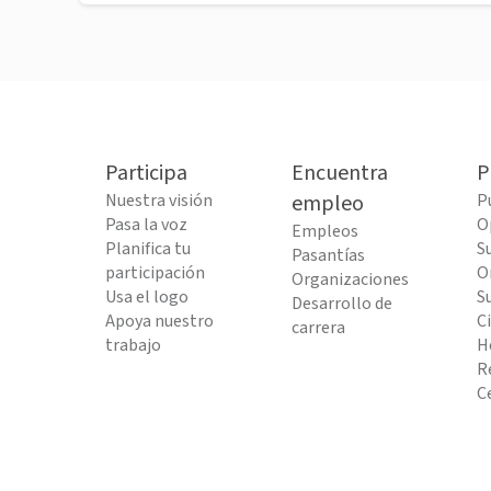
Participa
Encuentra
P
Nuestra visión
empleo
P
Pasa la voz
O
Empleos
Planifica tu
S
Pasantías
participación
O
Organizaciones
Usa el logo
S
Desarrollo de
Apoya nuestro
C
carrera
trabajo
H
R
C