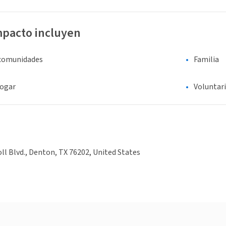
mpacto incluyen
 comunidades
Familia
hogar
Voluntar
oll Blvd., Denton, TX 76202, United States