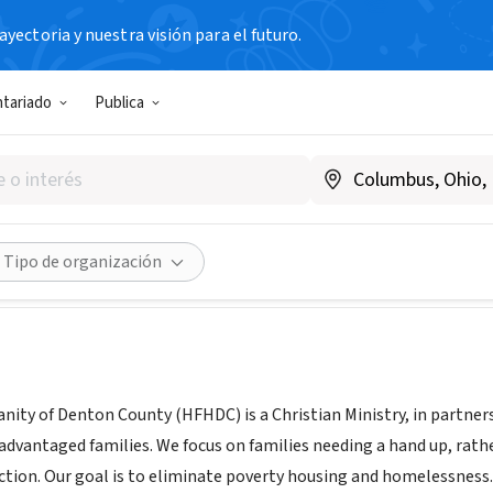
yectoria y nuestra visión para el futuro.
N SIN FIN DE LUCRO
ntariado
Publica
 for Humanity of Denton Cou
entoncounty.org
Compartir
Tipo de organización
nity of Denton County (HFHDC) is a Christian Ministry, in partner
dvantaged families. We focus on families needing a hand up, rathe
ction. Our goal is to eliminate poverty housing and homelessness.