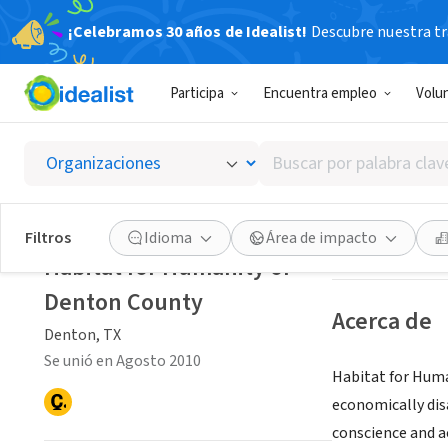
¡Celebramos 30 años de Idealist!
Descubre nuestra tra
ORGANIZACIÓ
Participa
Encuentra empleo
Volu
Habitat
Buscar
Denton, TX
|
hfhd
por
palabra
clave
Guardar
Filtros
Idioma
Área de impacto
o
Habitat for Humanity of
interés
Denton County
Acerca de
Denton, TX
Se unió en Agosto 2010
Habitat for Huma
economically disa
conscience and a