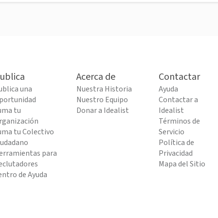
ublica
Acerca de
Contactar
ublica una
Nuestra Historia
Ayuda
portunidad
Nuestro Equipo
Contactar a
uma tu
Donar a Idealist
Idealist
rganización
Términos de
uma tu Colectivo
Servicio
iudadano
Política de
erramientas para
Privacidad
eclutadores
Mapa del Sitio
entro de Ayuda